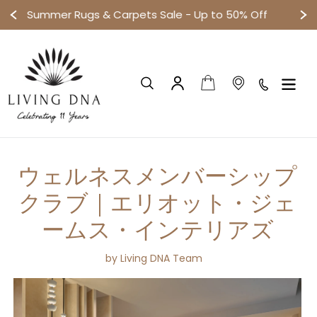
p to 50% Off
Small objects. Big disco
コ
ン
テ
ン
カート
検索
ログイン
ツ
に
ス
キ
ッ
ウェルネスメンバーシップ
プ
す
クラブ｜エリオット・ジェ
る
ームス・インテリアズ
by Living DNA Team