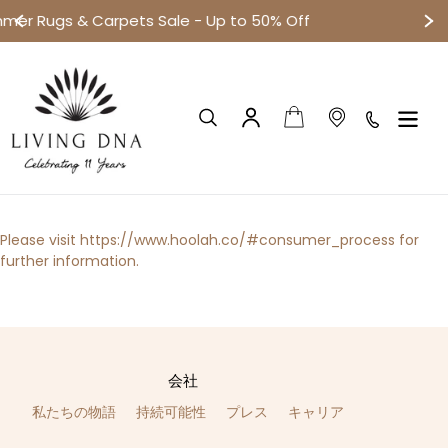
le - Up to 50% Off
Small objects. Big
コ
ン
テ
ン
カート
検索
ログイン
ツ
に
ス
キ
ッ
Please visit
https://www.hoolah.co/#consumer_process
for
プ
further information.
す
る
会社
私たちの物語
持続可能性
プレス
キャリア